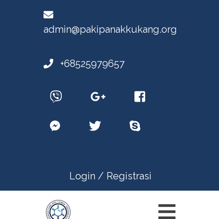
admin@pakipanakkukang.org
+68525979657
Login /
Registrasi