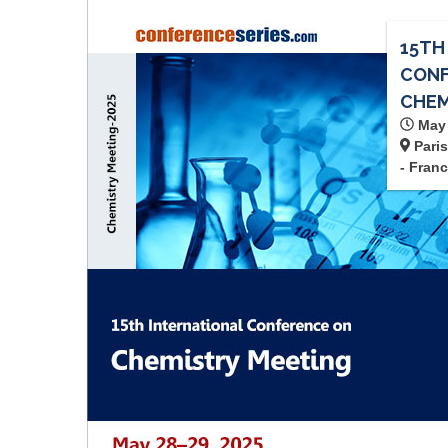
15TH
CONF
CHEM
May 
Paris
- Fran