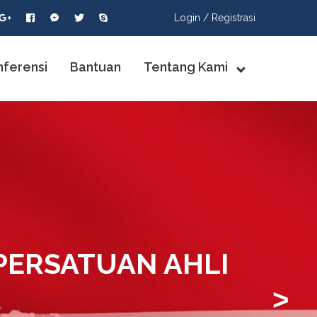
Login /
Registrasi
nferensi
Bantuan
Tentang Kami
PERSATUAN AHLI
>