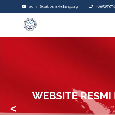
admin@pakipanakkukang.org
+68525979
WEBSITE RESMI
<