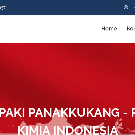
657
Home
Ko
 PAKI PANAKKUKANG - 
KIMIA INDONESIA