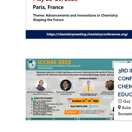
3RD 
CONF
CHEM
EDUC
Oct 
Aula 
Sumate