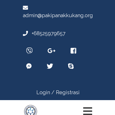
admin@pakipanakkukang.org
+68525979657
Login /
Registrasi