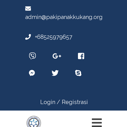
admin@pakipanakkukang.org
+68525979657
Login /
Registrasi